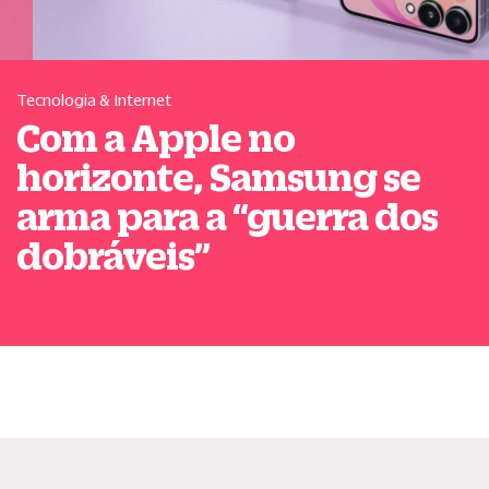
Tecnologia & Internet
Com a Apple no
horizonte, Samsung se
arma para a
“
guerra dos
dobráveis
”