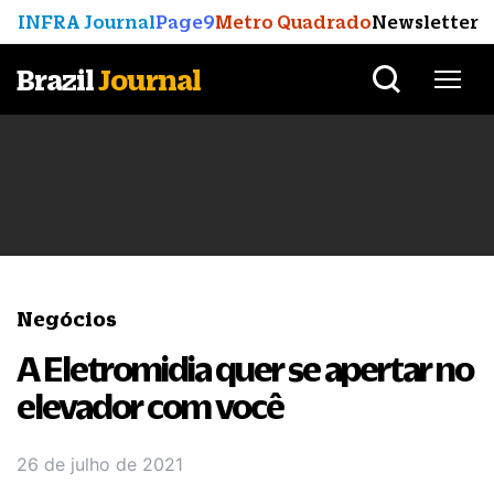
INFRA Journal
Page9
Metro Quadrado
Newsletter
Brazil
Journal
Negócios
A Eletromidia quer se apertar no
elevador com você
26 de julho de 2021