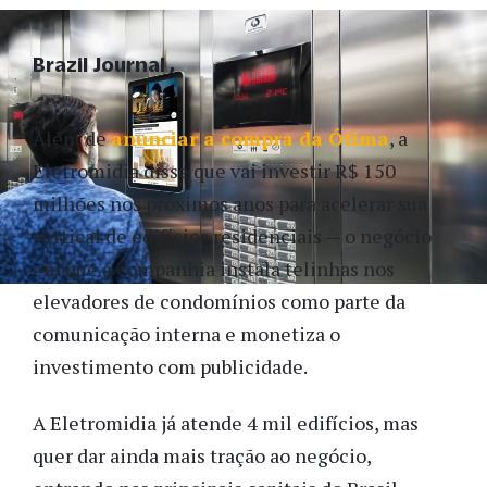
Brazil Journal
Além de
anunciar a compra da Ótima
, a
Eletromidia disse que vai investir R$ 150
milhões nos próximos anos para acelerar sua
vertical de edifícios residenciais — o negócio
em que a companhia instala telinhas nos
elevadores de condomínios como parte da
comunicação interna e monetiza o
investimento com publicidade.
A Eletromidia já atende 4 mil edifícios, mas
quer dar ainda mais tração ao negócio,