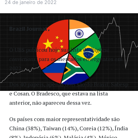
24 de janeiro de 2022
Brazil Journal
O UBS publicou hoje sua lista de
‘highest
convictions’
para os mercados emergentes em
2022.
Dos 40 papéis, apenas dois são do Brasil: Sabesp
e Cosan. O Bradesco, que estava na lista
anterior, não apareceu dessa vez.
Os países com maior representatividade são
China (38%), Taiwan (14%), Coreia (12%), Índia
(8%), Indonésia (6%), Malásia (4%), México