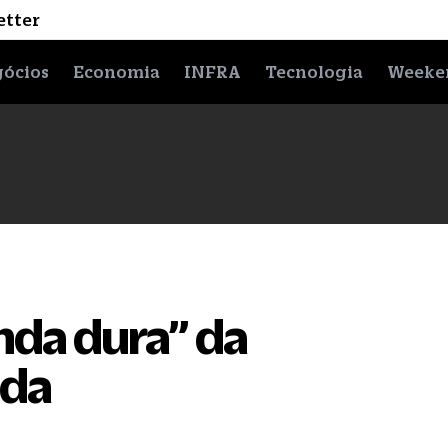
etter
ócios
Economia
INFRA
Tecnologia
Weeke
enda dura” da
nda