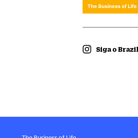
The Business of Life
Siga o Braz
The Business of Life