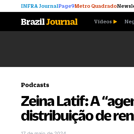
INFRA Journal
Page9
Metro Quadrado
Newsl
Brazil
Journal
Vídeos
Neg
A Moeda que Vingou
Podcasts
Zeina Latif: A “ag
distribuição de re
17 de maio de 2024