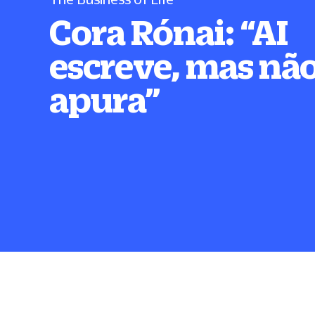
Cora Rónai:
“
AI
escreve, mas nã
apura
”