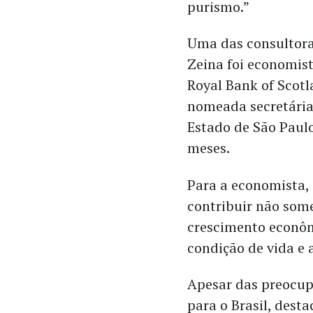
purismo.”
Uma das consultora
Zeina foi economis
Royal Bank of Scot
nomeada secretári
Estado de São Paul
meses.
Para a economista,
contribuir não som
crescimento econô
condição de vida e 
Apesar das preocupa
para o Brasil, des