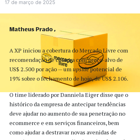
17 de março de 2025
Matheus Prado
A XP iniciou a cobertura do Mercado Livre com
recomendação de compra com preço-alvo de
US$ 2.500 por ação — um
upside
potencial de
19% sobre o fechamento de hoje, de US$ 2.106.
O time liderado por Danniela Eiger disse que o
histórico da empresa de antecipar tendências
deve ajudar no aumento de sua penetração no
ecommerce e em serviços financeiros, bem
como ajudar a destravar novas avenidas de