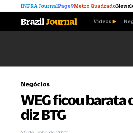
INFRA Journal
Page9
Metro Quadrado
Newsl
Brazil
Journal
Vídeos
Neg
A Moeda que Vingou
Negócios
WEG ficou barata d
diz BTG
20 de junho de 2022