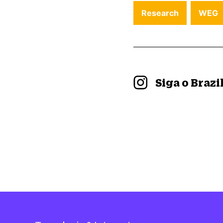
Research
WEG
Siga o Braz