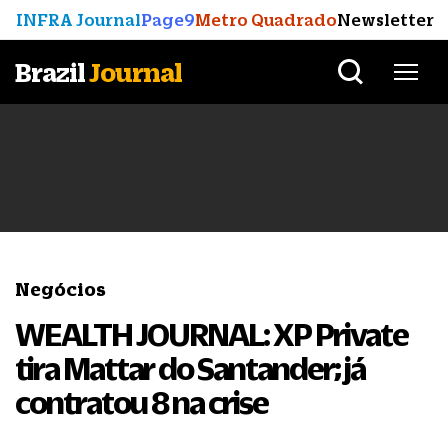
INFRA Journal
Page9
Metro Quadrado
Newsletter
Brazil
Journal
Negócios
WEALTH JOURNAL: XP Private
tira Mattar do Santander; já
contratou 8 na crise