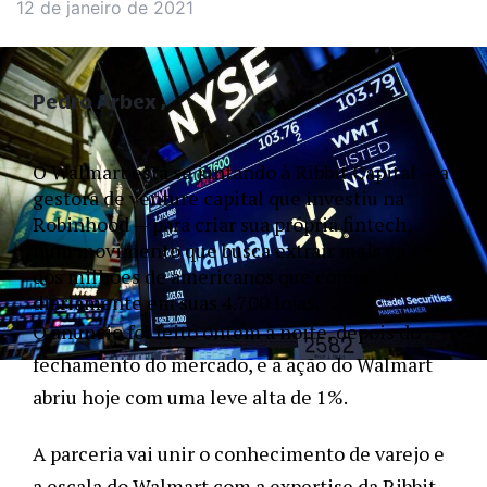
12 de janeiro de 2021
Pedro Arbex
O Walmart está se juntando à Ribbit Capital — a 
gestora de venture capital que investiu na 
Robinhood — para criar sua própria fintech, 
num movimento que busca extrair mais valor 
dos milhões de americanos que compram 
diariamente em suas 4.700 lojas.
O anúncio foi feito ontem à noite, depois do 
fechamento do mercado, e a ação do Walmart 
abriu hoje com uma leve alta de 1%. 
A parceria vai unir o conhecimento de varejo e 
a escala do Walmart com a expertise da Ribbit 