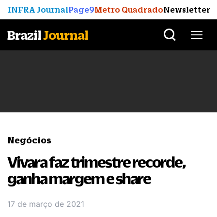
INFRA Journal
Page9
Metro Quadrado
Newsletter
Brazil
Journal
Negócios
Vivara faz trimestre recorde,
ganha margem e share
17 de março de 2021