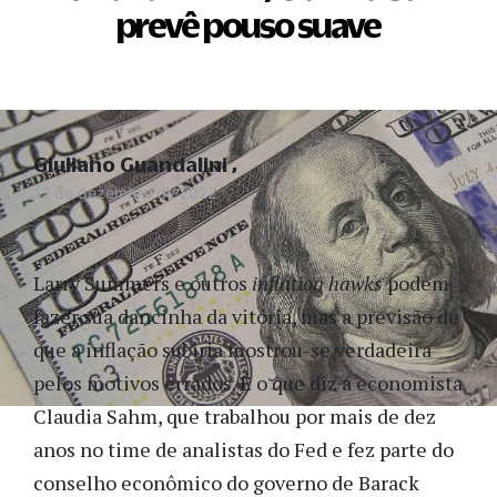
prevê pouso suave
Giuliano Guandalini
12 de dezembro de 2022
Larry Summers e outros
inflation hawks
podem
fazer sua dancinha da vitória, mas a previsão de
que a inflação subiria mostrou-se verdadeira
pelos motivos errados. É o que
diz a economista
Claudia Sahm, que trabalhou por mais de dez
anos no time de analistas do Fed e fez parte do
conselho econômico do governo de Barack