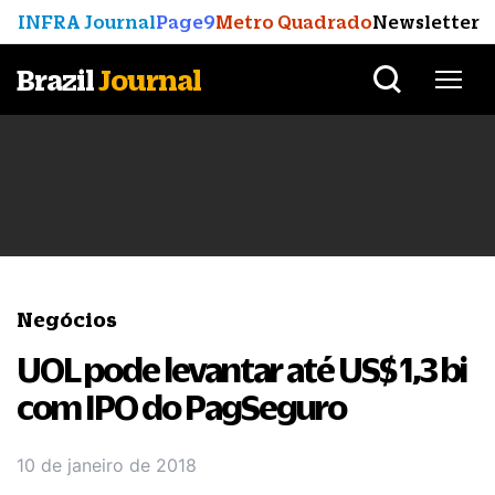
INFRA Journal
Page9
Metro Quadrado
Newsletter
Brazil
Journal
Negócios
UOL pode levantar até US$ 1,3 bi
com IPO do PagSeguro
10 de janeiro de 2018