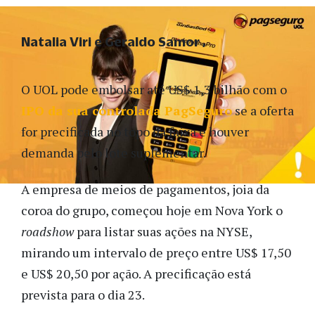
Natalia Viri e Geraldo Samor
O UOL pode embolsar até US$ 1,3 bilhão com o
IPO da sua controlada PagSeguro
se a oferta
for precificada no topo da faixa e houver
demanda pelo lote suplementar.
A empresa de meios de pagamentos, joia da
coroa do grupo, começou hoje em Nova York o
roadshow
para listar suas ações na NYSE,
mirando um intervalo de preço entre US$ 17,50
e US$ 20,50 por ação. A precificação está
prevista para o dia 23.