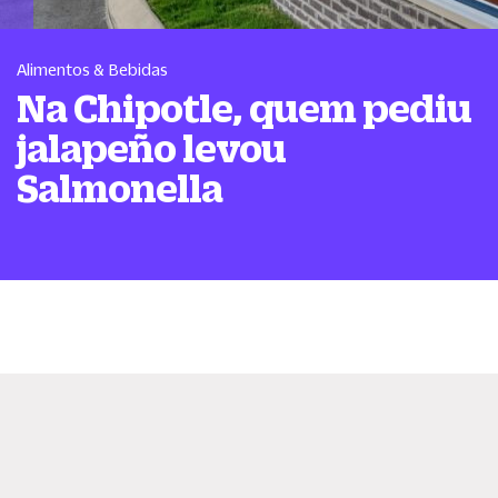
Alimentos & Bebidas
Na Chipotle, quem pediu
jalapeño levou
Salmonella