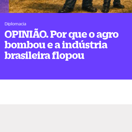
Diplomacia
OPINIÃO. Por que o agro
bombou e a indústria
brasileira flopou