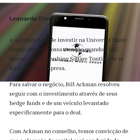
Leonardo Otero
A oportunidade de investir na Universal Music
Group chamou nossa atenção quando a SEC
barrou o SPAC Pershing Square Tontine de se
fundir com a empresa.
Para salvar o negócio, Bill Ackman resolveu
seguir com o investimento através de seus
hedge funds e de um veículo levantado
especificamente para o
deal.
Com Ackman no conselho, temos convicção de