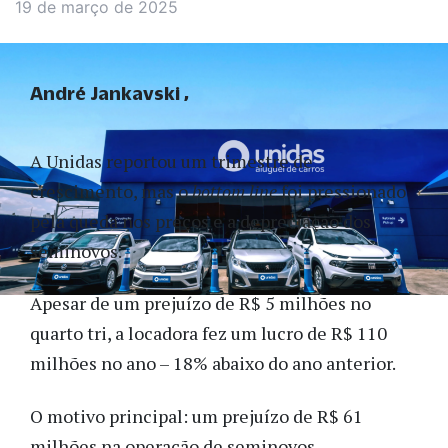
19 de março de 2025
André Jankavski
A Unidas reportou um trimestre de
crescimento, mas o
bottom line
foi pressionado
pela queda nos preços e a depreciação dos
seminovos.
Apesar de um prejuízo de R$ 5 milhões no
quarto tri, a locadora fez um lucro de R$ 110
milhões no ano – 18% abaixo do ano anterior.
O motivo principal: um prejuízo de R$ 61
milhões na operação de seminovos.