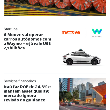
Startups
A Moove vai operar
carros autônomos com
a Waymo – e já vale US$
2,1 bilhões
Serviços financeiros
Itaú faz ROE de 24,3% e
mantém asset quality;
mercado ignora
revisão do guidance