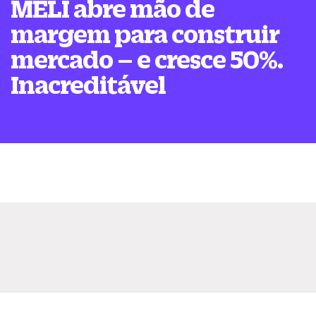
MELI abre mão de
margem para construir
mercado – e cresce 50%.
Inacreditável