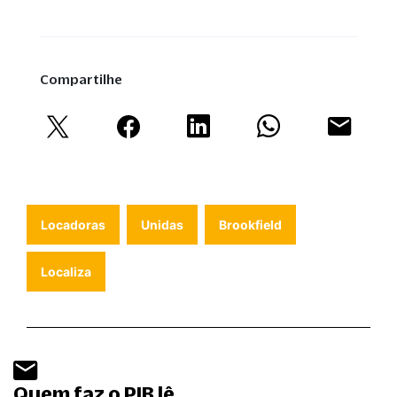
Compartilhe
Locadoras
Unidas
Brookfield
Localiza
Quem faz o PIB lê.