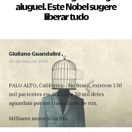
aluguel. Este Nobel sugere
liberar tudo
Giuliano Guandalini
30 de maio de 2023
PALO ALTO, Califórnia – No Brasil, existem 150
mil pacientes em diálise, e 30 mil deles
aguardam por um transplante de rim.
Milhares morrem na fila.