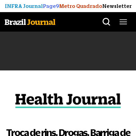
INFRA Journal
Page9
Metro Quadrado
Newsletter
Brazil
Journal
Troca de rins. Drogas. Barriga de