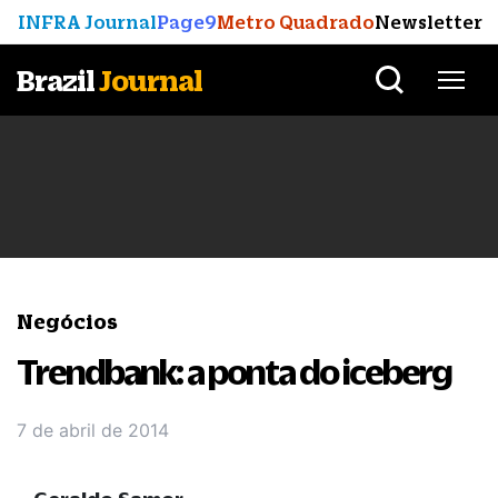
INFRA Journal
Page9
Metro Quadrado
Newsletter
Brazil
Journal
Negócios
Trendbank: a ponta do iceberg
7 de abril de 2014