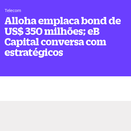
Telecom
Alloha emplaca bond de
US$ 350 milhões; eB
Capital conversa com
estratégicos