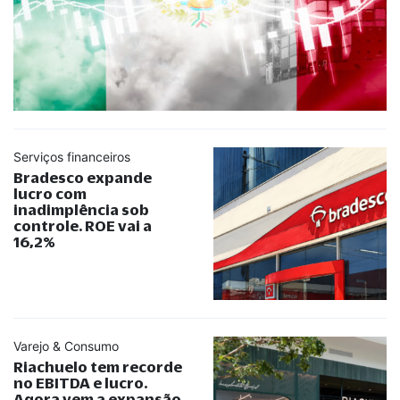
Serviços financeiros
Bradesco expande
lucro com
inadimplência sob
controle. ROE vai a
16,2%
Varejo & Consumo
Riachuelo tem recorde
no EBITDA e lucro.
Agora vem a expansão