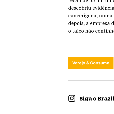
recall de 33 mil un
descobriu evidênci
cancerígena, numa 
depois, a empresa d
o talco não continh
Varejo & Consumo
Siga o Braz