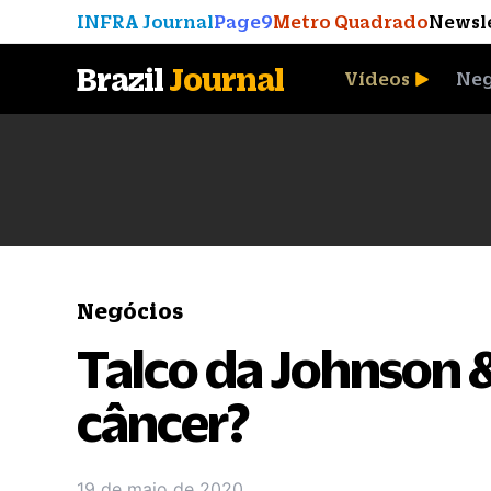
INFRA Journal
Page9
Metro Quadrado
Newsl
Brazil
Journal
Vídeos
Neg
A Moeda que Vingou
Negócios
Talco da Johnson 
câncer?
19 de maio de 2020