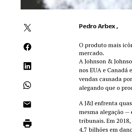
Pedro Arbex
O produto mais icôn
mercado.
A Johnson & Johnson
nos EUA e Canadá 
vendas causada por 
alegando que o prod
A J&J enfrenta quas
mesma alegação — e 
tribunais. Em 2018,
4,7 bilhões em dan