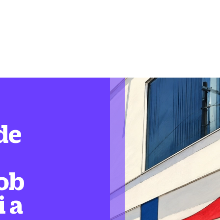
de
ob
i a