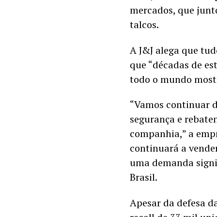
mercados, que junt
talcos. 
A J&J alega que tud
que “décadas de est
todo o mundo mostr
“Vamos continuar d
segurança e rebaten
companhia,” a empr
continuará a vender
uma demanda signifi
Brasil. 
Apesar da defesa da