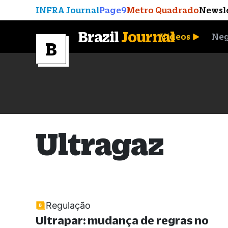
INFRA Journal
Page9
Metro Quadrado
Newsl
Brazil
Journal
Vídeos
Neg
A Moeda que Vingou
Ultragaz
Regulação
Ultrapar: mudança de regras no