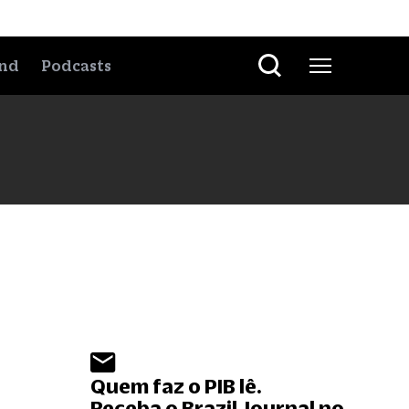
nd
Podcasts
Quem faz o PIB lê.
Receba o Brazil Journal no