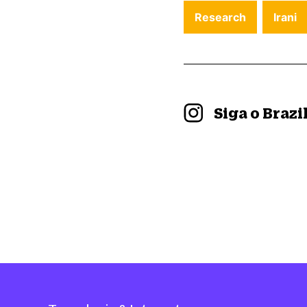
Research
Irani
Siga o Braz