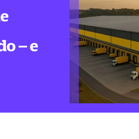
de
do – e