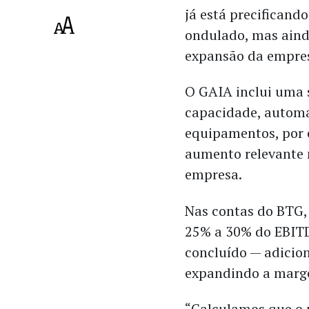
já está precificand
ondulado, mas aind
expansão da empres
O GAIA inclui uma s
capacidade, automa
equipamentos, por 
aumento relevante 
empresa.
Nas contas do BTG,
25% a 30% do EBITD
concluído — adicio
expandindo a marg
“Calculamos que o p