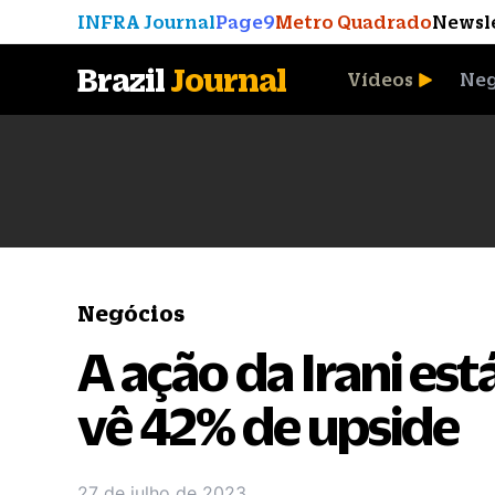
INFRA Journal
Page9
Metro Quadrado
Newsl
Brazil
Journal
Vídeos
Neg
A Moeda que Vingou
Negócios
A ação da Irani est
vê 42% de upside
27 de julho de 2023