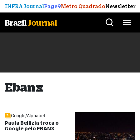
INFRA Journal
Page9
Metro Quadrado
Newsletter
Brazil
Journal
Ebanx
Google/Alphabet
Paula Bellizia troca o
Google pelo EBANX