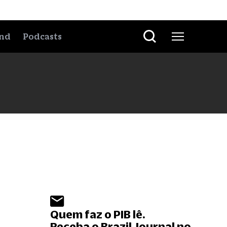
nd
Podcasts
Quem faz o PIB lê.
Receba o Brazil Journal no