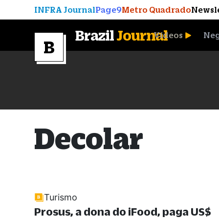
INFRA Journal
Page9
Metro Quadrado
Newsl
Brazil
Journal
Vídeos
Neg
A Moeda que Vingou
Decolar
Turismo
Prosus, a dona do iFood, paga US$