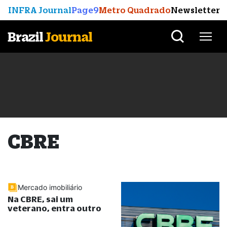
INFRA Journal
Page9
Metro Quadrado
Newsletter
Brazil
Journal
CBRE
Mercado imobiliário
Na CBRE, sai um
veterano, entra outro