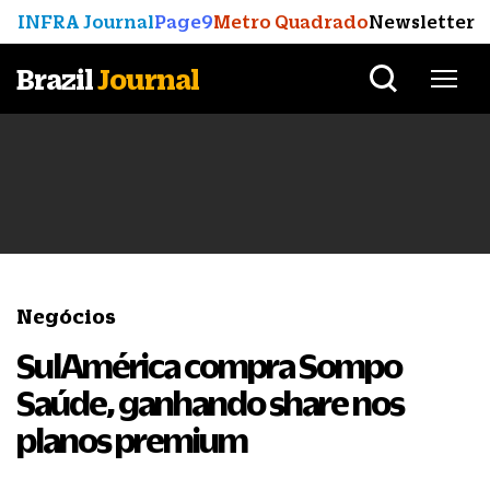
INFRA Journal
Page9
Metro Quadrado
Newsletter
Brazil
Journal
Negócios
SulAmérica compra Sompo
Saúde, ganhando share nos
planos premium