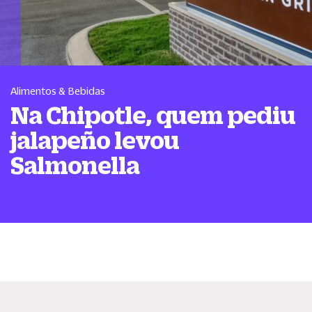
Alimentos & Bebidas
Na Chipotle, quem pediu
jalapeño levou
Salmonella