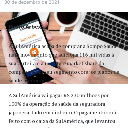
30 de dezembro de 2021
Pedro Arbex
A SulAmérica acaba de comprar a Sompo Saúde
num movimento que adiciona 116 mil vidas à
sua carteira e aumenta o market share da
companhia em seu segmento core: os planos de
saúde premium.
A SulAmérica vai pagar R$ 230 milhões por
100% da operação de saúde da seguradora
japonesa, tudo em dinheiro. O pagamento será
feito com o caixa da SulAmérica, que levantou