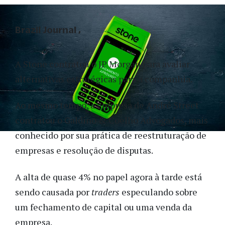
Brazil Journal
A Stone contratou o JP Morgan para avaliar
alternativas estratégicas para a companhia.
Ao mesmo tempo, a empresa de André Street
contratou o Galdino & Coelho Advogados, mais
conhecido por sua prática de reestruturação de
empresas e resolução de disputas.
A alta de quase 4% no papel agora à tarde está
sendo causada por
traders
especulando sobre
um fechamento de capital ou uma venda da
empresa.