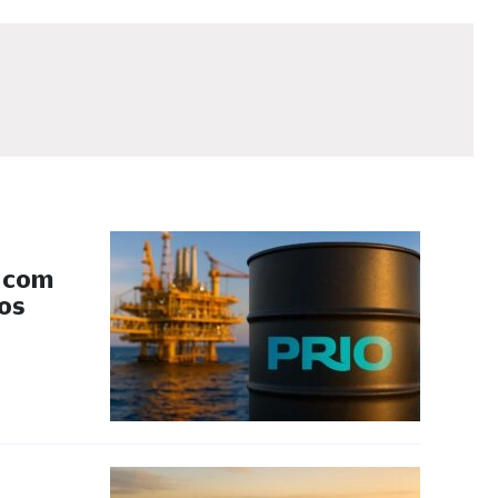
s com
 os