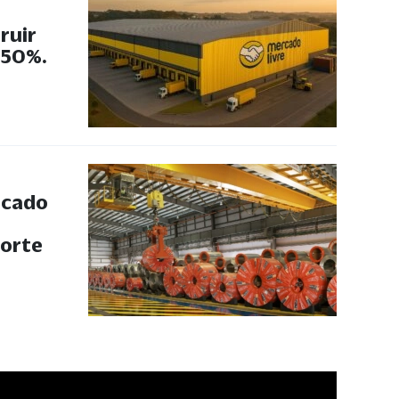
ruir
 50%.
rcado
forte