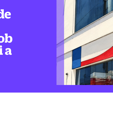
de
ob
i a