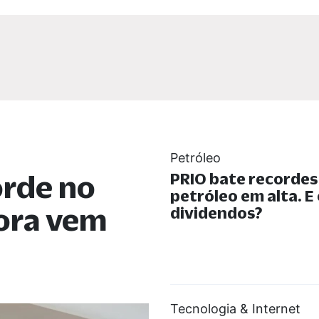
Petróleo
orde no
PRIO bate recorde
petróleo em alta. E
gora vem
dividendos?
Tecnologia & Internet