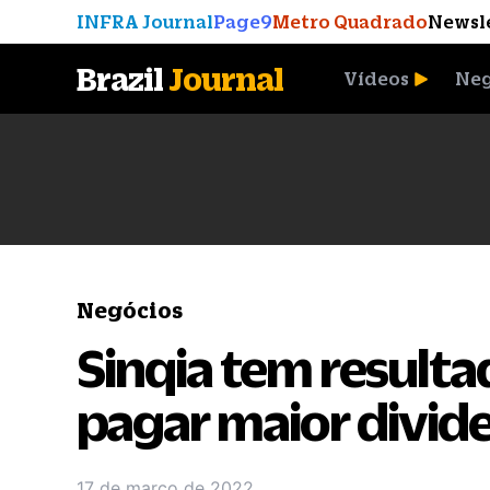
INFRA Journal
Page9
Metro Quadrado
Newsl
Brazil
Journal
Vídeos
Neg
A Moeda que Vingou
Negócios
Sinqia tem resulta
pagar maior divide
17 de março de 2022