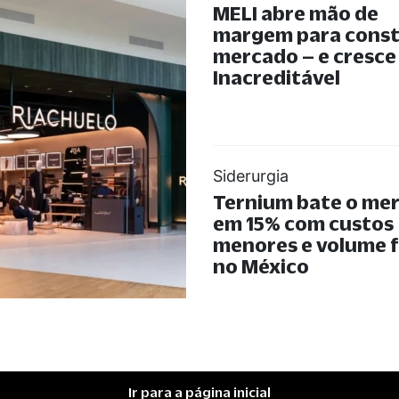
MELI abre mão de
margem para const
mercado – e cresce
Inacreditável
Siderurgia
Ternium bate o me
em 15% com custos
menores e volume 
no México
Ir para a página inicial