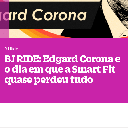
BJ Ride
BJ RIDE: Edgard Corona e
o dia em que a Smart Fit
quase perdeu tudo