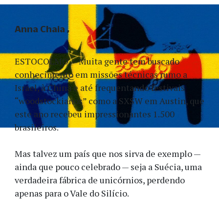
Anna Chaia
ESTOCOLMO — Muita gente tem buscado
conhecimento em missões técnicas rumo a
Israel, à China e até frequentando festivais
“woodstockianos” como a SXSW em Austin, que
este ano recebeu impressionantes 1.500
brasileiros.
Mas talvez um país que nos sirva de exemplo —
ainda que pouco celebrado — seja a Suécia, uma
verdadeira fábrica de unicórnios, perdendo
apenas para o Vale do Silício.