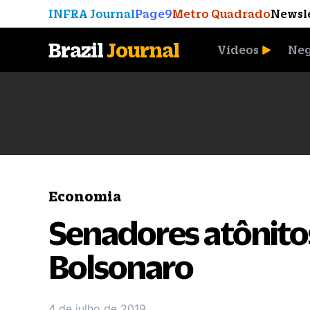
INFRA Journal
Page9
Metro Quadrado
Newsl
Brazil
Journal
Vídeos
Neg
A Moeda que Vingou
Economia
Senadores atônito
Bolsonaro
4 de julho de 2019