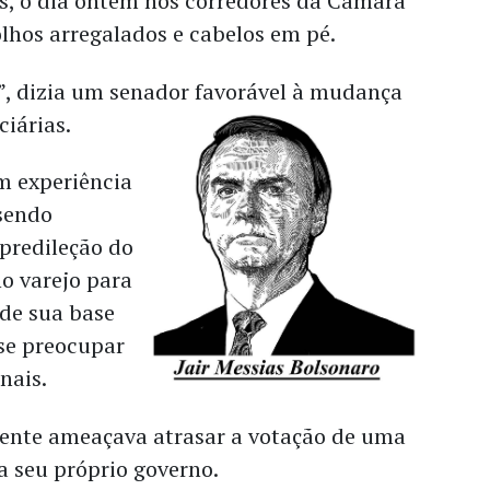
s, o dia ontem nos corredores da Câmara
olhos arregalados e cabelos em pé.
”, dizia um senador favorável à mudança
ciárias.
m experiência
 sendo
 predileção do
no varejo para
 de sua base
 se preocupar
nais.
idente ameaçava atrasar a votação de uma
a seu próprio governo.