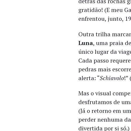
detrás das rochas 
gratidão! (E meu G
enfrentou, junto, 1
Outra trilha marca
Luna
, uma praia de
único lugar da via
Cada passo requere
pedras mais escorr
alerta: “
Schiavolo
!”
Mas o visual comp
desfrutamos de uma
(Já o retorno em u
perder nenhuma das
divertida por si só.)