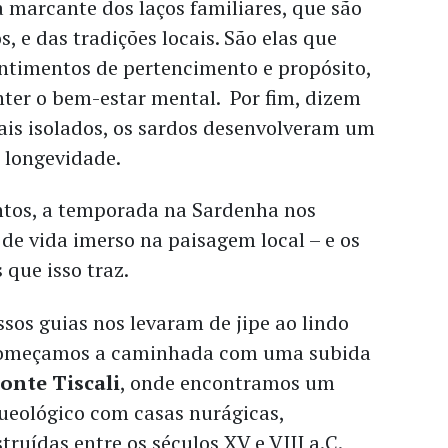
 marcante dos laços familiares, que são
, e das tradições locais. São elas que
ntimentos de pertencimento e propósito,
nter o bem-estar mental. Por fim, dizem
ais isolados, os sardos desenvolveram um
 longevidade.
tos, a temporada na Sardenha nos
de vida imerso na paisagem local – e os
 que isso traz.
ssos guias nos levaram de jipe ao lindo
. Começamos a caminhada com
uma subida
onte Tiscali
, onde encontramos um
queológico com casas nurágicas,
ruídas entre os séculos XV e VIII a.C.