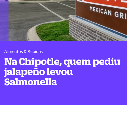
Alimentos & Bebidas
Na Chipotle, quem pediu
jalapeño levou
Salmonella