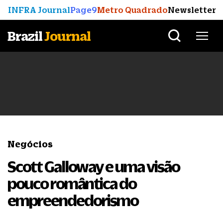
INFRA Journal
Page9
Metro Quadrado
Newsletter
Brazil
Journal
Negócios
Scott Galloway e uma visão
pouco romântica do
empreendedorismo