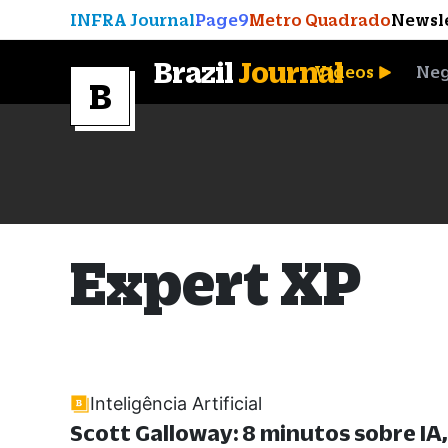
INFRA Journal
Page9
Metro Quadrado
Newsl
Brazil
Journal
Vídeos
Neg
A Moeda que Vingou
Expert XP
Inteligência Artificial
Scott Galloway: 8 minutos sobre IA,