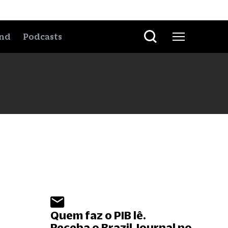
nd
Podcasts
Quem faz o PIB lê.
Receba o Brazil Journal no