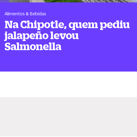
Alimentos & Bebidas
Na Chipotle, quem pediu
jalapeño levou
Salmonella