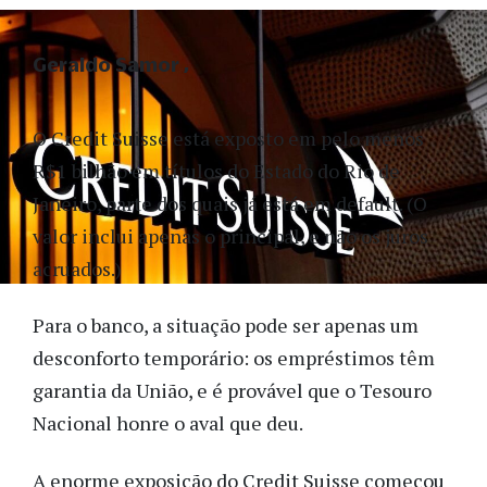
Geraldo Samor
O Credit Suisse está exposto em pelo menos
R$1 bilhão em títulos do Estado do Rio de
Janeiro, parte dos quais já está em default. (O
valor inclui apenas o principal, e não os juros
acruados.)
Para o banco, a situação pode ser apenas um
desconforto temporário: os empréstimos têm
garantia da União, e é provável que o Tesouro
Nacional honre o aval que deu.
A enorme exposição do Credit Suisse começou