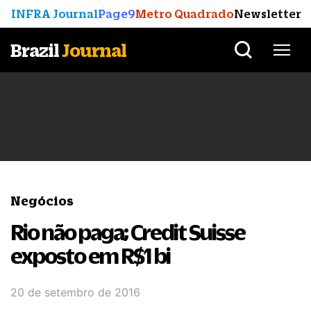
INFRA Journal
Page9
Metro Quadrado
Newsletter
Brazil
Journal
Negócios
Rio não paga; Credit Suisse
exposto em R$1 bi
20 de setembro de 2016