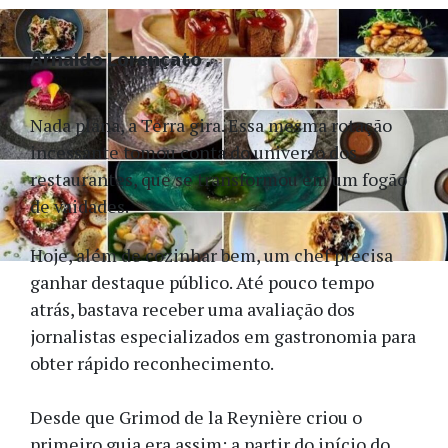
Arnaldo Lorençato
Nada plana, a Terra gira. Essa mesma rotação
incessante tomou conta do universo dos
restaurantes, que se transformou em um fogão
de vaidades.
Hoje, além de cozinhar bem, um chef precisa
ganhar destaque público. Até pouco tempo
atrás, bastava receber uma avaliação dos
jornalistas especializados em gastronomia para
obter rápido reconhecimento.
Desde que Grimod de la Reynière criou o
primeiro guia era assim: a partir do início do