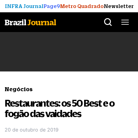
INFRA Journal
Page9
Metro Quadrado
Newsletter
Brazil
Journal
Negócios
Restaurantes: os 50 Best e o
fogão das vaidades
20 de outubro de 2019