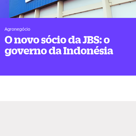
Agronegócio
O novo sócio da JBS: o
governo da Indonésia