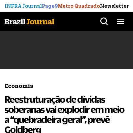
INFRA Journal
Page9
Metro Quadrado
Newsletter
Brazil
Journal
Economia
Reestruturação de dívidas
soberanas vai explodir em meio
a “quebradeira geral”, prevê
Goldberg