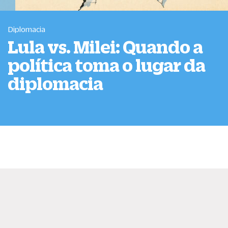
Diplomacia
Lula vs. Milei: Quando a
política toma o lugar da
diplomacia