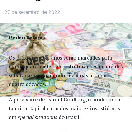
27 de setembro de 2022
Pedro Arbex
Os próximos dois anos serão marcados pela
maior quantidade de reestruturações de dívidas
soberanas que o mundo já viu nas últimas
quatro décadas.
A previsão é de Daniel Goldberg, o fundador da
Lumina Capital e um dos maiores investidores
em
special situations
do Brasil.