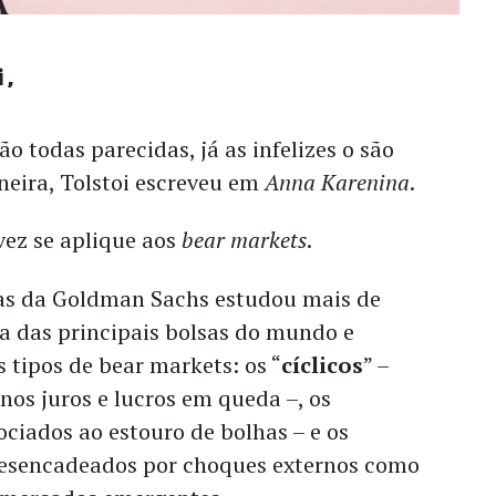
i
são todas parecidas, já as infelizes o são
eira, Tolstoi escreveu em
Anna Karenina
.
vez se aplique aos
bear markets
.
as da Goldman Sachs estudou mais de
a das principais bolsas do mundo e
s tipos de bear markets: os “
cíclicos
” –
nos juros e lucros em queda –, os
sociados ao estouro de bolhas – e os
desencadeados por choques externos como