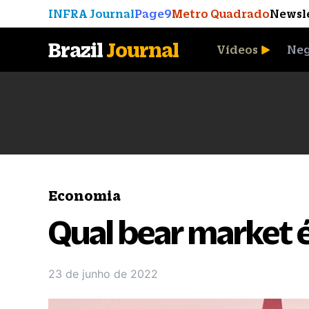
INFRA Journal
Page9
Metro Quadrado
Newsl
Brazil
Journal
Vídeos
Neg
A Moeda que Vingou
Economia
Qual bear market é
23 de junho de 2022