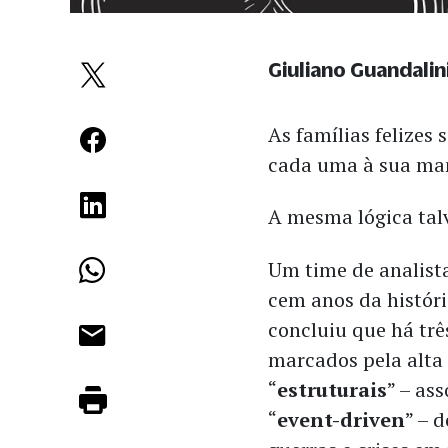
Giuliano Guandalin
As famílias felizes 
cada uma à sua man
A mesma lógica tal
Um time de analist
cem anos da históri
concluiu que há trê
marcados pela alta 
“
estruturais
” – as
“
event-driven
” – 