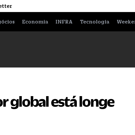
etter
ócios
Economia
INFRA
Tecnologia
Weeke
or global está longe