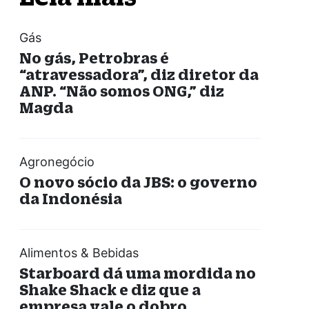
Gás
No gás, Petrobras é
“atravessadora”, diz diretor da
ANP. “Não somos ONG,” diz
Magda
Agronegócio
O novo sócio da JBS: o governo
da Indonésia
Alimentos & Bebidas
Starboard dá uma mordida no
Shake Shack e diz que a
empresa vale o dobro