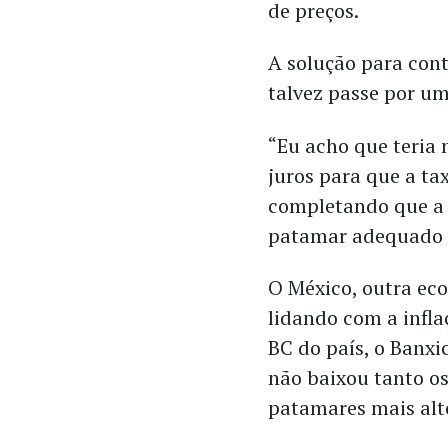
de preços.
A solução para conte
talvez passe por um
“Eu acho que teria 
juros para que a tax
completando que a 
patamar adequado p
O México, outra ec
lidando com a infl
BC do país, o Banxi
não baixou tanto o
patamares mais alto