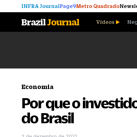
INFRA Journal
Page9
Metro Quadrado
Newsl
Brazil
Journal
Vídeos
Neg
A Moeda que Vingou
Economia
Por que o investid
do Brasil
2 de dezembro de 2021