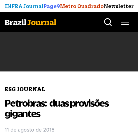
INFRA Journal
Page9
Metro Quadrado
Newsletter
Brazil
Journal
ESG JOURNAL
Petrobras: duas provisões
gigantes
11 de agosto de 2016