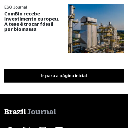
ESG Journal
ComBio recebe
investimento europeu.
A tese é trocar fóssil
por biomassa
Ir para a página inicial
Brazil
Journal