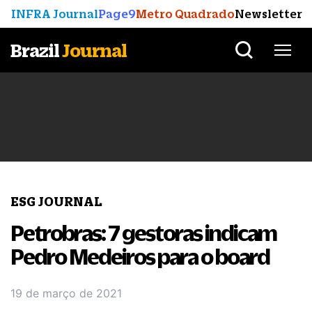
INFRA Journal
Page9
Metro Quadrado
Newsletter
Brazil
Journal
ESG JOURNAL
Petrobras: 7 gestoras indicam
Pedro Medeiros para o board
19 de março de 2021