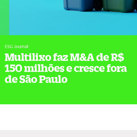
ESG Journal
Multilixo faz M&A de R$
150 milhões e cresce fora
de São Paulo