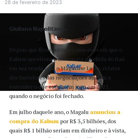
28 de fevereiro de 2023
Giuliana Napolitano
Depois que ficou público o processo em que o
Kabum questiona a assessoria recebida do Itaú
em sua venda para o Magazine Luiza, relatos
dos bastidores das negociações ajudam a
entender o que estava em jogo em 2021,
quando o negócio foi fechado.
Em julho daquele ano, o Magalu
anunciou a
compra do Kabum
por R$ 3,5 bilhões, dos
quais R$ 1 bilhão seriam em dinheiro e à vista,