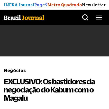
INFRA Journal
Page9
Metro Quadrado
Newsletter
Brazil
Journal
Negócios
EXCLUSIVO: Os bastidores da
negociação do Kabum com o
Magalu