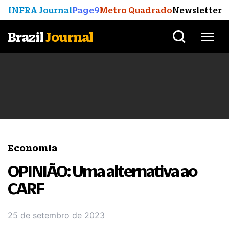
INFRA Journal
Page9
Metro Quadrado
Newsletter
Brazil
Journal
Economia
OPINIÃO: Uma alternativa ao
CARF
25 de setembro de 2023