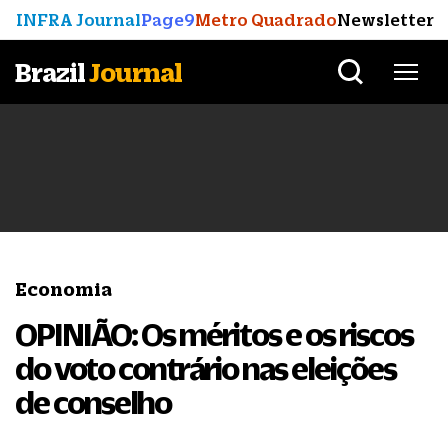
INFRA Journal
Page9
Metro Quadrado
Newsletter
Brazil
Journal
Economia
OPINIÃO: Os méritos e os riscos
do voto contrário nas eleições
de conselho