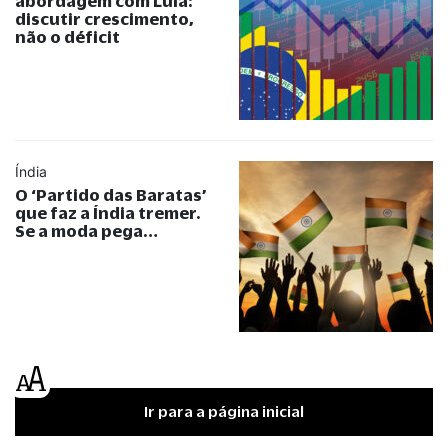
abordagem com Lula:
discutir crescimento,
não o déficit
Índia
O ‘Partido das Baratas’
que faz a Índia tremer.
Se a moda pega…
Ir para a página inicial