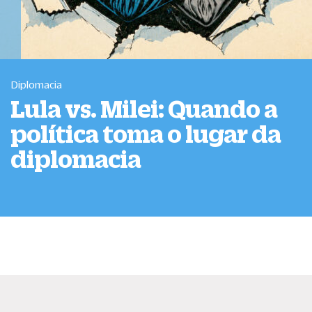
Diplomacia
Lula vs. Milei: Quando a
política toma o lugar da
diplomacia