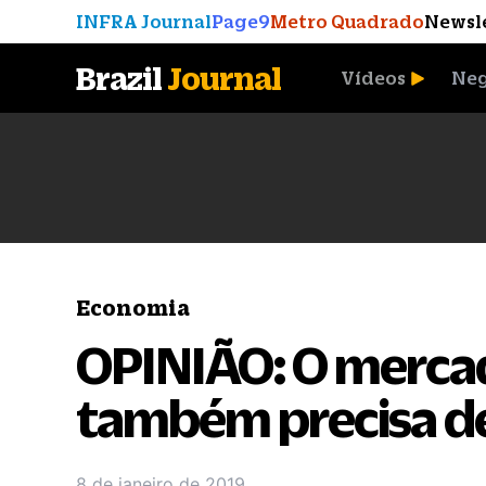
INFRA Journal
Page9
Metro Quadrado
Newsl
Brazil
Journal
Vídeos
Neg
A Moeda que Vingou
Economia
OPINIÃO: O mercad
também precisa de
8 de janeiro de 2019