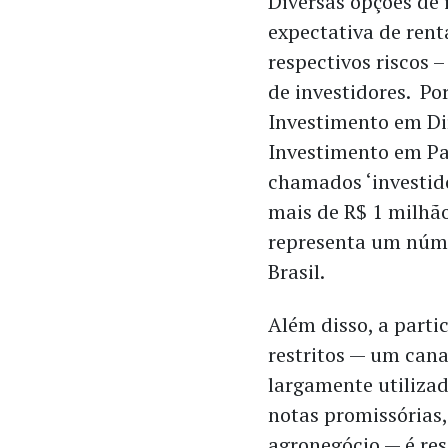
Diversas opções de
expectativa de rent
respectivos riscos 
de investidores. P
Investimento em Di
Investimento em Par
chamados ‘investido
mais de R$ 1 milhão
representa um núme
Brasil.
Além disso, a parti
restritos — um cana
largamente utiliza
notas promissórias,
agronegócio — é re