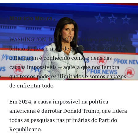
Maurício Moura
WASHINGTON, D.C. — O hinduísmo possui 1,1
bilhão de fiéis e mais de 33 deuses. Dentre eles,
o Hanuman é conhecido como o deus das
causas impossíveis — aquela que nos lembra
que temos poderes ilimitados e somos capazes
de enfrentar tudo.
Em 2024, a causa impossível na política
americana é derrotar Donald Trump, que lidera
todas as pesquisas nas primárias do Partido
Republicano.