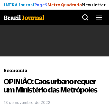
INFRA Journal
Page9
Metro Quadrado
Newsletter
Brazil
Journal
Economia
OPINIÃO: Caos urbano requer
um Ministério das Metrópoles
13 de novembro de 2022