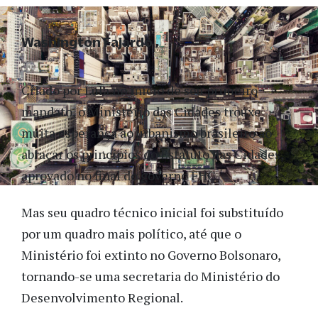
Washington Fajardo
Criado por Lula no início de seu primeiro
mandato, o Ministério das Cidades trouxe
muita esperança ao urbanismo brasileiro ao
abraçar os princípios do Estatuto das Cidades,
aprovado no final do governo FHC.
Mas seu quadro técnico inicial foi substituído
por um quadro mais político, até que o
Ministério foi extinto no Governo Bolsonaro,
tornando-se uma secretaria do Ministério do
Desenvolvimento Regional.