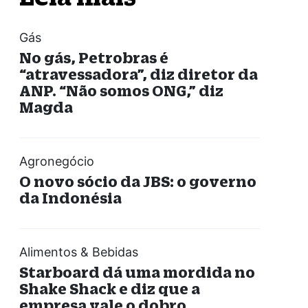
Gás
No gás, Petrobras é
“atravessadora”, diz diretor da
ANP. “Não somos ONG,” diz
Magda
Agronegócio
O novo sócio da JBS: o governo
da Indonésia
Alimentos & Bebidas
Starboard dá uma mordida no
Shake Shack e diz que a
empresa vale o dobro