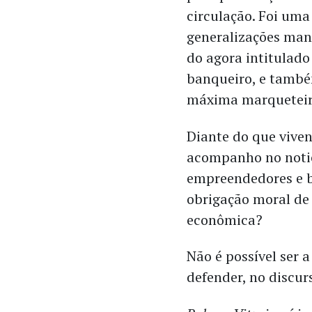
circulação. Foi uma
generalizações mani
do agora intitulad
banqueiro, e també
máxima marquetei
Diante do que viven
acompanho no notic
empreendedores e b
obrigação moral de
econômica?
Não é possível ser 
defender, no discur