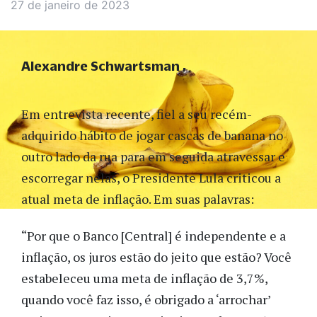
27 de janeiro de 2023
Alexandre Schwartsman
Em entrevista recente, fiel a seu recém-
adquirido hábito de jogar cascas de banana no
outro lado da rua para em seguida atravessar e
escorregar nelas, o Presidente Lula criticou a
atual meta de inflação. Em suas palavras:
“Por que o Banco [Central] é independente e a
inflação, os juros estão do jeito que estão? Você
estabeleceu uma meta de inflação de 3,7%,
quando você faz isso, é obrigado a ‘arrochar’