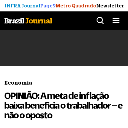
INFRA Journal
Page9
Metro Quadrado
Newsletter
Brazil
Journal
Economia
OPINIÃO: A meta de inflação
baixa beneficia o trabalhador – e
não o oposto