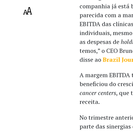
companhia já está
parecida com a ma
EBITDA das clínica
individuais, mesmo
as despesas de
hold
temos,” o CEO Brun
disse ao
Brazil Jou
A margem EBITDA 
beneficiou do cres
cancer centers
, que
receita
.
No trimestre anteri
parte das sinergias