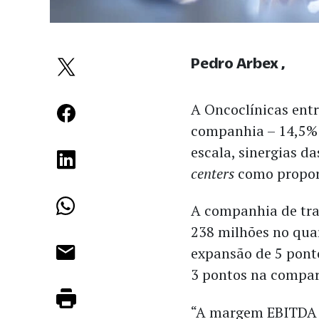
Pedro Arbex
A Oncoclínicas ent
companhia – 14,5%
escala, sinergias d
centers
como propor
A companhia de tr
238 milhões no qua
expansão de 5 pont
3 pontos na compar
“A margem EBITDA 