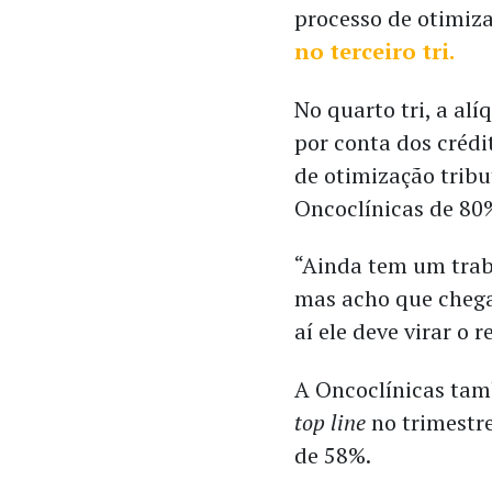
processo de otimiz
no terceiro tri.
No quarto tri, a alí
por conta dos crédit
de otimização tribu
Oncoclínicas de 80
“Ainda tem um traba
mas acho que chega
aí ele deve virar o r
A Oncoclínicas ta
top line
no trimestre
de 58%.