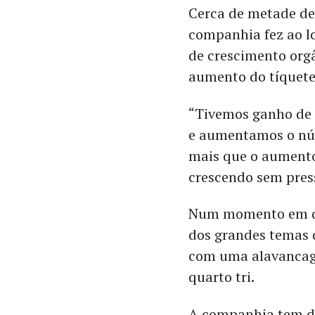
Cerca de metade de
companhia fez ao l
de crescimento org
aumento do tíquete
“Tivemos ganho d
e aumentamos o núm
mais que o aumento
crescendo sem press
Num momento em qu
dos grandes temas 
com uma alavancag
quarto tri.
A companhia tem di