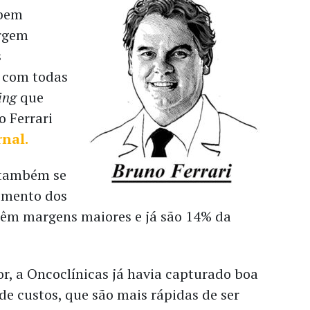
 bem
rgem
s
 com todas
ing
que
o Ferrari
rnal.
também se
cimento dos
 têm margens maiores e já são 14% da
or, a Oncoclínicas já havia capturado boa
 de custos, que são mais rápidas de ser