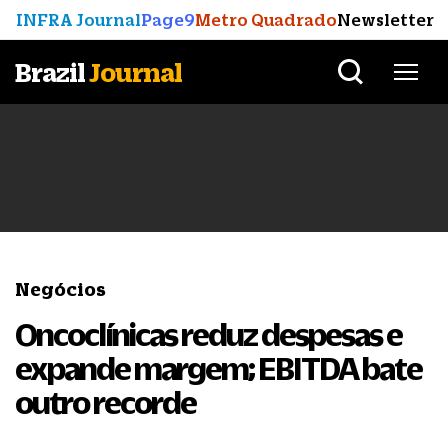
INFRA Journal
Page9
Metro Quadrado
Newsletter
Brazil
Journal
Negócios
Oncoclínicas reduz despesas e
expande margem; EBITDA bate
outro recorde