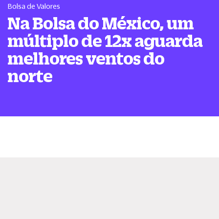
Bolsa de Valores
Na Bolsa do México, um
múltiplo de 12x aguarda
melhores ventos do
norte