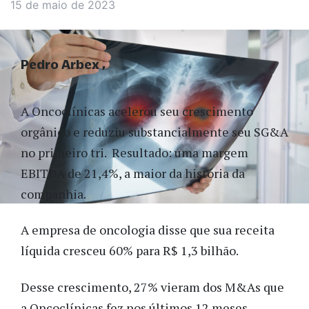
15 de maio de 2023
Pedro Arbex
A Oncoclínicas acelerou seu crescimento
orgânico e reduziu substancialmente seu SG&A
no primeiro tri. Resultado: uma margem
EBITDA de 21,4%, a maior da história da
companhia.
A empresa de oncologia disse que sua receita
líquida cresceu 60% para R$ 1,3 bilhão.
Desse crescimento, 27% vieram dos M&As que
a Oncoclínicas fez nos últimos 12 meses