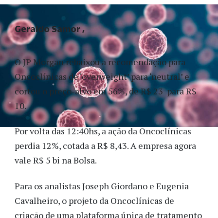
Geraldo Samor
O JP Morgan rebaixou a recomendação para
Oncoclínicas de ‘overweight’ para ‘neutral’ e
cortou o preço-alvo em 56%, de R$ 23 para R$
10.
Por volta das 12:40hs, a ação da Oncoclínicas
perdia 12%, cotada a R$ 8,43. A empresa agora
vale R$ 5 bi na Bolsa.
Para os analistas Joseph Giordano e Eugenia
Cavalheiro, o projeto da Oncoclínicas de
criação de uma plataforma única de tratamento