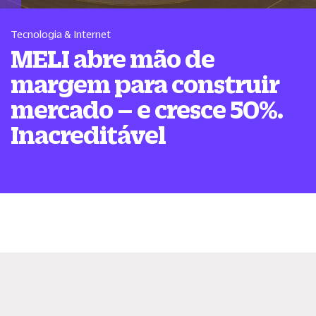
Tecnologia & Internet
MELI abre mão de
margem para construir
mercado – e cresce 50%.
Inacreditável