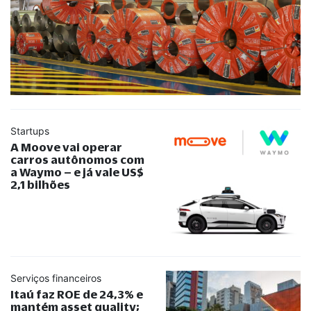
Startups
A Moove vai operar
carros autônomos com
a Waymo – e já vale US$
2,1 bilhões
Serviços financeiros
Itaú faz ROE de 24,3% e
mantém asset quality;