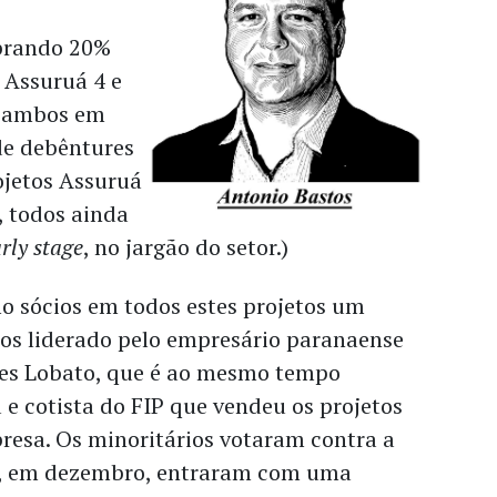
prando 20%
 Assuruá 4 e
– ambos em
de debêntures
ojetos Assuruá
, todos ainda
rly stage
, no jargão do setor.)
 sócios em todos estes projetos um
ios liderado pelo empresário paranaense
es Lobato, que é ao mesmo tempo
e cotista do FIP que vendeu os projetos
resa. Os minoritários votaram contra a
e, em dezembro, entraram com uma