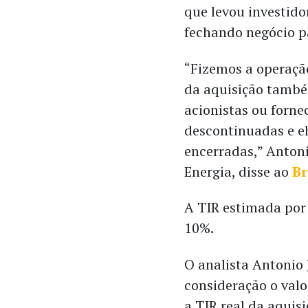
que levou investido
fechando negócio par
“Fizemos a operaçã
da aquisição tamb
acionistas ou forne
descontinuadas e el
encerradas,” Anton
Energia, disse ao
Br
A TIR estimada por 
10%.
O analista Antonio 
consideração o valo
a TIR real da aquis